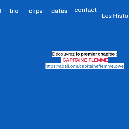
contact
l
bio
clips
dates
Les Histoi
Découvrez
le premier chapitre
:
CAPITAINE FLEMME
https://absil.one/capitaineflemme.owe