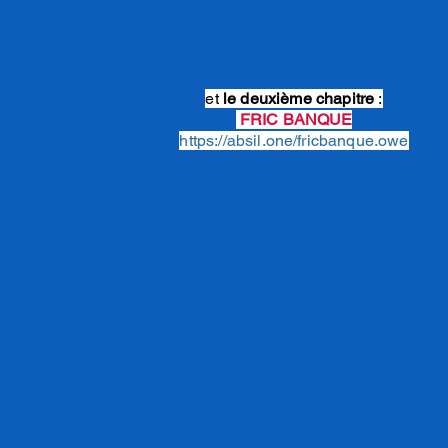
et
le deuxième chapitre
:
FRIC BANQUE
https://absil.one/fricbanque.owe