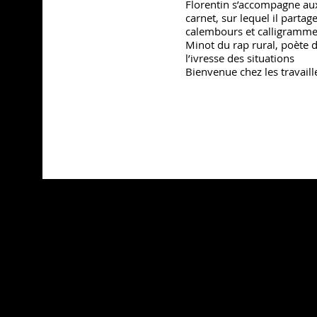
Florentin s’accompagne aux
carnet, sur lequel il partag
calembours et calligramme
Minot du rap rural, poète d
l’ivresse des situations
Bienvenue chez les travail