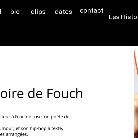
contact
l
bio
clips
dates
Les Histoi
toire de Fouch
teur à l’eau de ruse, un poète de
umour, et son hip-hop à texte,
mes arrangées.