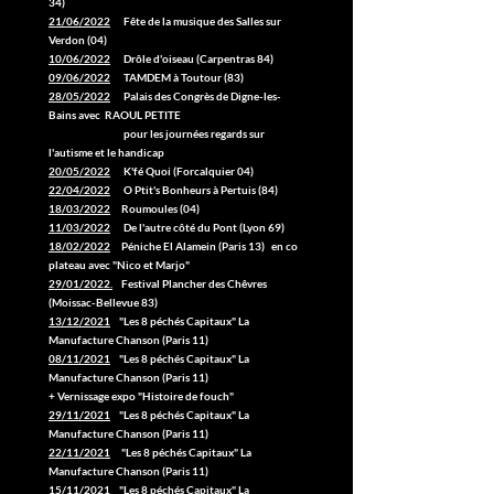
34)
21/06/2022
Fête de la musique des Salles sur
Verdon (04)
10/06/2022
Drôle d'oiseau (Carpentras 84)
09/06/2022
TAMDEM à Toutour (83)
28/05/2022
Palais des Congrès de Digne-les-
Bains avec RAOUL PETITE
pour les journées regards sur
l'autisme et le handicap
20/05/2022
K'fé Quoi (Forcalquier 04)
22/04/2022
O Ptit's Bonheurs à Pertuis (84)
18/03/2022
Roumoules (04)
11/03/2022
De l'autre côté du Pont (Lyon 69)
18/02/2022
Péniche El Alamein (Paris 13) en co
plateau avec "Nico et Marjo"
29/01/2022.
Festival Plancher des Chêvres
(Moissac-Bellevue 83)
13/12/2021
"Les 8 péchés Capitaux" La
Manufacture Chanson (Paris 11)
08/11/2021
"Les 8 péchés Capitaux" La
Manufacture Chanson (Paris 11)
+ Vernissage expo "Histoire de fouch"
29/11/2021
"Les 8 péchés Capitaux" La
Manufacture Chanson (Paris 11)
22/11/2021
"Les 8 péchés Capitaux" La
Manufacture Chanson (Paris 11)
15/11/2021
"Les 8 péchés Capitaux" La