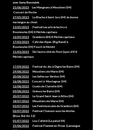
avec Samy Benmalek
21/06/2023
Les Mangnans à Moustiers (04)
Concert de Poche
27/05/2023
La Blache à Saint Jurs (04) Je donne
ma langue au chien
13/05/2023
Festival Les arts éclectics à
Roumoules (04) 8 Péchés capitaux
12/05/2023
Grambois (84) 8 Péchés capitaux
17/03/2023
Café des Alpes (Big Band) à
Roumoules (04) Fouch le Motdit
11/03/2023
De l'autre côté du Pont (Lyon 69) 8
Péchés capitaux
17/09/2022
Festival du Jeu à Digne les Bains (04)
29/08/2022
Moustiers ste Marie (04)
20/08/2022
Les Salles sur Verdon (04)
16/08/2021
Concert à Montagnac (04)
12/08/2022
L'oasis de Clairette (04)
09/08/2022
Gréoux les Bains (04)
20/07/2022
Le Grand Saint Jean à Alllos (04)
18/07/2022
Moustiers ste Marie (04)
03/07/2022
Les Festimusicales de Grambois (84)
02/07/2022
Festival Chanson sous les étoiles
(Bouc Bel Air 13)
01/07/2022
Lou Cafetié (La palud 04)
25/06/2022
Festival Flamme en Prose (Lansargue