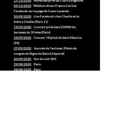
17/12/2020
Showcase privé au Cfpts à Bagnolet
04/12/2020
Téléthon direct France 2 et live
Facebook sur la page de Coeur Lavande
20/09/2020
Live Facebook chez Charlie et sa
bière à 2 balles (Paris 11)
19/09/2020
Concert privé dans EHPAD les
terrasses du 20 ème (Paris)
18/09/2020
Concert Hôpital de Saint Maurice
(94)
27/09/2020
Journée de l'autisme, (Palais de
congrès de Digne les Bains) (reporté)
20/09/2020
Son du Lub' (84)
29/08/2020
Paris
28/08/2020
Paris
18/08/2020
Moustiers (04)
16/08/2020
Montagnac (04)
19/07/2020
Bleu Citron à Moustiers (04)
17/07/2020
L'Oasis de Clairette (04)
05/07/2020
Festimusical de Grambois (84)
07/06/2020
Theatre de Poche à thiviers (24)
06/06/2020
Theatre de Poche à thiviers (24)
28/05/2020
Festival Son du Lub' (84)
09/05/2020
Festival de la Chanson Française
d'Avignon (84)
27/04/2020
Manufacture Chanson (Paris 11)
09/04/2020
Concert/Expo chez Charlie et sa
bière à 2 balles (Paris 11)