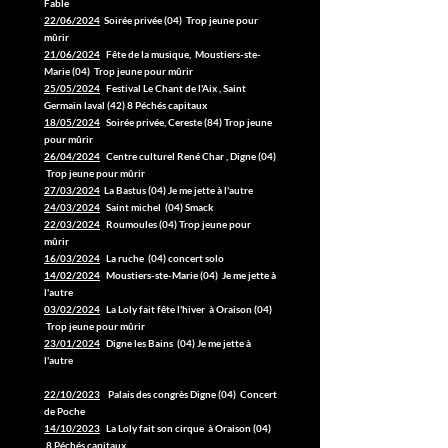
Fable
22/06/2024
Soirée privée (04) Trop jeune pour
mûrir
21/06/2024
Fête de la musique, Moustiers-ste-
Marie (04) Trop jeune pour mûrir
25/05/2024
Festival Le Chant de l'Aix , Saint
Germain laval (42) 8 Péchés capitaux
18/05/2024
Soirée privée, Cereste (84) Trop jeune
pour mûrir
26/04/2024
Centre culturel René Char , Digne (04)
Trop jeune pour mûrir
27/03/2024
La Bastus (04) Je me jette à l'autre
24/03/2024
Saint michel (04) Smack
22/03/2024
Roumoules (04) Trop jeune pour
mûrir
16/03/2024
La ruche (04) concert solo
14/02/2024
Moustiers-ste-Marie (04) Je me jette à
l'autre
03/02/2024
La Loly fait fête l'hiver à Oraison (04)
Trop jeune pour mûrir
23/01/2024
Digne les Bains (04) Je me jette à
l'autre
22/10/2023
Palais des congrès Digne (04) Concert
de Poche
14/10/2023
La Loly fait son cirque à Oraison (04)
8 Péchés capitaux