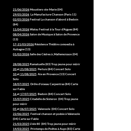
21/06/2026
Moustiers-ste-Marie (04)
29/05/2026
La Manufacture Chanson (Paris 11)
02/05/2026
Festival La chanson d'abord à Bedoin
(84)
11/04/2026
Watsu Festival à la Tour d'Aigues (84)
08/04/2026
Salon de Musique à Salon de Provence
(13)
17-21/03/2026
Résidence Théâtre comoedia à
Aubagne (13)
01/02/2026
Salle des Cèdres à ,Mallemoi
sson (04)
28/08/2025
Ramatuelle (83) Trop jeune pour mûrir
20
et
21/08/2025
Pertuis (84) Concert Solo
10
et
11/08/2025
Aix en Provence (13) Concert
Solo
18/07/2025
Drôle d'oiseau Carpentras (84) Carte
sur Fable
16
et
17/07/2025
Bedoin (84) Concert Solo
15/07/2025
Citadelle de Sisteron (04) Trop jeune
pour mûrir
05
et
06/07/2025
Valensole (04) Concert Solo
22/06/2025
Festival chanson et poésie à Valensole
(04) Carte sur Fable
21/03/2025
L'isle 80 (84) Trop jeune pour mûrir
14/03/2025
Printemps de Poêtes à Aups (83) Carte