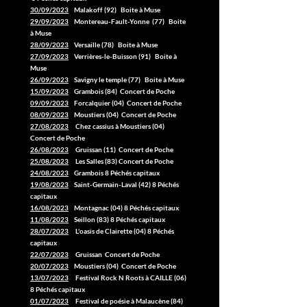
30/09/2023
Malakoff (92) Boite à Muse
29/09/2023
Montereau-Fault-Yonne (77) Boite
à Muse
28/09/2023
Versaille (78) Boite à Muse
27/09/2023
Verrières-le-Buisson (91) Boite à
Muse
26/09/2023
Savigny le temple (77) Boite à Muse
15/09/2023
Grambois (84) Concert de Poche
09/09/2023
Forcalquier (04) Concert de Poche
08/09/2023
Moustiers (04) Concert de Poche
27/08/2023
Chez cassius à Moustiers (04)
Concert de Poche
26/08/2023
Gruissan (11) Concert de Poche
25/08/2023
Les Salles (83) Concert de Poche
24/08/2023
Grambois 8 Péchés capitaux
19/08/2023
Saint-Germain-Laval (42) 8 Péchés
capitaux
16/08/2023
Montagnac (04) 8 Péchés capitaux
11/08/2023
Seillon (83) 8 Péchés capitaux
28/07/2023
L'oasis de Clairette (04) 8 Péchés
capitaux
22/07/2023
Gruissan Concert de Poche
20/07/2023
Moustiers (04) Concert de Poche
13/07/2023
Festival Rock N Roots à CAILLE (06)
8 Péchés capitaux
01/07/2023
Festival de poésie à Malaucène (84)