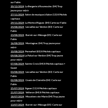
sur Fable
20/12/2024
La Bergerie à Roumoules (04) Trop
jeune pour mûrir
27/11/2024
Salon de musique à Salon (13) 8 Péchés
capitaux
29/11/2024
La Motte d'Aigues (84) Carte sur Fable
24/08/2024
Les salles sur Verdon (83) Carte sur
Fable
23/08/2024
Barret-sur-Méouge (05) Carte sur
Fable
16/08/2024
Montagnac (04) Trop jeune pour
mûrir
10/08/2024
Permafest (83) 8 Péchés capitaux
09/08/2024
La Palud sur Verdon (04) Trop jeune
pour mûrir
07/08/2024
Sainte-Croix (04) 8 Péchés capitaux +
Guest
03/08/2024
Les salles sur Verdon (83) Carte sur
Fable
02/08/2024
L'oasis de Clairette (04) Carte sur
Fable
25/07/2024
Sigean (11) 8 Péchés capitaux
21/07/2024
Velleron (84) 8 Péchés capitaux
18/07/2024
Moustiers-ste-Marie (04) Trop jeune
pour mûrir
13/07/2024
Barret-sur-Méouge (05) Carte sur