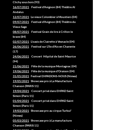
Clichy sous bois (93)
16/07/2021
Festival d'Avignon (84) Théâtre Al
Andalus
12/07/2021
Le vieux Colombier à Moustiers (04)
09/07/2021
Festival d'Avignon (84) Théâtre du
Vieux Sage
08/07/2021
Festival Grain de lire à Crillon le
brave (84)
02/07/2021
L'oasis de Clairette à Vesnacle (04)
26/06/2021
Festival sur L'île d'Aix en Charente
(17)
24/06/2021
Concert Hôpital de Saint Maurice
(94)
21/06/2021
Fête de la musique Montagnac (04)
19/06/2021
Fête de la musique d'Oraison (04)
31/05/2021
Festival EHPADONS-NOUS (Nimes)
19/05/2021
Showcase pro à La Manufacture
Chanson (PARIS 11)
19/04/2021
Concert privé dans EHPAD Saint
Simon (Paris 11)
01/04/2021
Concert privé dans EHPAD Saint
Simon (Paris 11)
19/03/2021
Showcase pro au cirque Turbul'
(Nimes)
05/03/2021
Showcase pro à La manufacture
Chanson (PARIS 11)