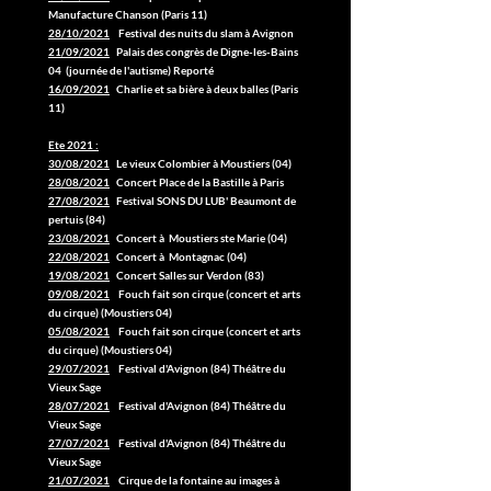
Manufacture Chanson (Paris 11)
28/10/2021
Festival des nuits du slam à Avignon
21/09/2021
Palais des congrès de Digne-les-Bains
04 (journée de l'autisme) Reporté
16/09/2021
Charlie et sa bière à deux balles (Paris
11)
Ete 2021 :
30/08/2021
Le vieux Colombier à Moustiers (04)
28/08/2021
Concert Place de la Bastille à Paris
27/08/2021
Festival SONS DU LUB' Beaumont de
pertuis (84)
23/08/2021
Concert à Moustiers ste Marie (04)
22/08/2021
Concert à Montagnac (04)
19/08/2021
Concert Salles sur Verdon (83)
09/08/2021
Fouch fait son cirque (concert et arts
du cirque) (Moustiers 04)
05/08/2021
Fouch fait son cirque (concert et arts
du cirque) (Moustiers 04)
29/07/2021
Festival d'Avignon (84) Théâtre du
Vieux Sage
28/07/2021
Festival d'Avignon (84) Théâtre du
Vieux Sage
27/07/2021
Festival d'Avignon (84) Théâtre du
Vieux Sage
21/07/2021
Cirque de la fontaine au images à